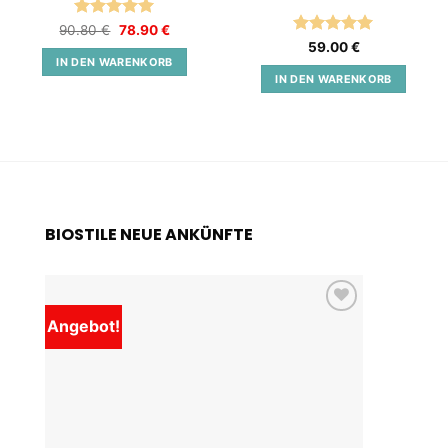
Bewertet
Ursprünglicher
Aktueller
90.80
€
78.90
€
Preis
Preis
mit
5
von
Bewertet
59.00
€
war:
ist:
5
mit
5
von
IN DEN WARENKORB
90.80 €
78.90 €.
5
IN DEN WARENKORB
BIOSTILE NEUE ANKÜNFTE
Angebot!
Add to
wishlist