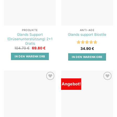
PRODUKTE
ANTI-AGE
Glands Support
Glands support Biostile
(Drüsenunterstützung) 2+1
Gratis
Ursprünglicher
Aktueller
104.70
€
69.80
€
Bewertet
34.90
€
Preis
Preis
mit
5
von
war:
ist:
5
IN DEN WARENKORB
IN DEN WARENKORB
104.70 €
69.80 €.
Angebot!
Add to
Add to
wishlist
wishlist