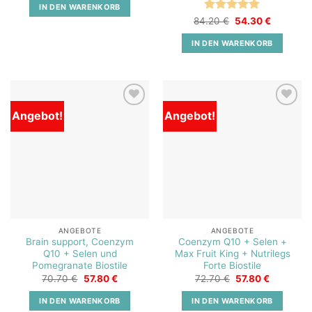
war:
ist:
IN DEN WARENKORB
86.80 €
73.79 €.
Bewertet
Ursprünglicher
Aktueller
84.20
€
54.30
€
Preis
Preis
mit
5
von
war:
ist:
5
IN DEN WARENKORB
84.20 €
54.30 €.
Angebot!
Angebot!
Add to
Add to
wishlist
wishlist
ANGEBOTE
ANGEBOTE
Brain support, Coenzym
Coenzym Q10 + Selen +
Q10 + Selen und
Max Fruit King + Nutrilegs
Pomegranate Biostile
Forte Biostile
Ursprünglicher
Aktueller
Ursprünglicher
Aktueller
70.70
€
57.80
€
72.70
€
57.80
€
Preis
Preis
Preis
Preis
war:
ist:
war:
ist:
IN DEN WARENKORB
IN DEN WARENKORB
70.70 €
57.80 €.
72.70 €
57.80 €.