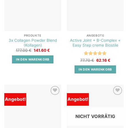
PRODUKTE
ANGEBOTE
3x Collagen Powder Blend
Active Joint + B-Complex +
(Kollagen)
Easy Step creme Biostile
Ursprünglicher
Aktueller
177.00
€
141.60
€
Preis
Preis
war:
ist:
IN DEN WARENKORB
Bewertet
Ursprünglicher
Aktueller
77.70
€
62.16
€
177.00 €
141.60 €.
Preis
Preis
mit
5
von
war:
ist:
5
IN DEN WARENKORB
77.70 €
62.16 €.
Angebot!
Angebot!
Add to
Add to
wishlist
wishlist
NICHT VORRÄTIG