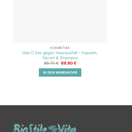
KOSMETIKA
Hair.O Set gegen Haarausfall – Kapseln,
Serum & Shampoo
Ursprünglicher
Aktueller
89.70
€
69.80
€
Preis
Preis
war:
ist:
IN DEN WARENKORB
89.70 €
69.80 €.