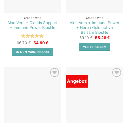
ANGEBOTE
ANGEBOTE
Aloe Vera + Glands Support
Aloe Vera + Immune Power
+ Immune Power Biostile
+ Herba Gold active
Balsam Biostile
Ursprünglicher
Aktueller
69.10
€
55.28
€
Preis
Preis
Bewertet
Ursprünglicher
Aktueller
66.70
€
54.80
€
war:
ist:
Preis
Preis
WEITERLESEN
mit
5
von
69.10 €
55.28 €.
war:
ist:
5
IN DEN WARENKORB
66.70 €
54.80 €.
Angebot!
Add to
Add to
wishlist
wishlist