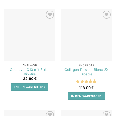
Add to
Add to
wishlist
wishlist
ANTI-AGE
ANGEBOTE
Coenzym Q10 mit Selen
Collagen Powder Blend 2X
Biostile
Biostile
22.90
€
IN DEN WARENKORB
Bewertet
118.00
€
mit
5
von
5
IN DEN WARENKORB