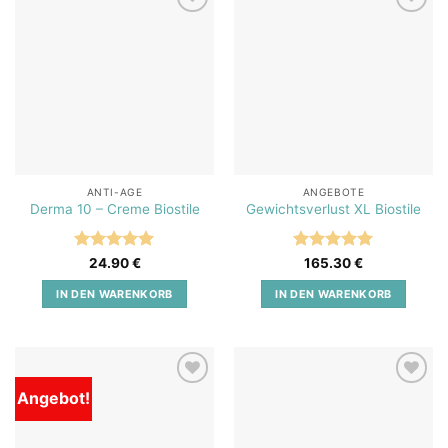
Add to
Add to
wishlist
wishlist
ANTI-AGE
ANGEBOTE
Derma 10 – Creme Biostile
Gewichtsverlust XL Biostile
Bewertet
Bewertet
24.90
€
165.30
€
mit
5
von
mit
5
von
5
5
IN DEN WARENKORB
IN DEN WARENKORB
Angebot!
Add to
Add to
wishlist
wishlist