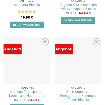
ANTI-AGE
ANGEBOTE
Angebot Q10 + Selenium
Aloe Vera Biostile
Mikroverkapselt Biostile
Ursprünglicher
Aktueller
79.80
€
63.84
€
Preis
Preis
Bewertet
19.90
€
war:
ist:
IN DEN WARENKORB
mit
5
von
79.80 €
63.84 €.
5
IN DEN WARENKORB
Angebot!
Angebot!
Add to
Add to
wishlist
wishlist
PRODUKTE
ANGEBOTE
Anti-Age-Tagespaket –
Brain Support +
Tages- und Nachtcreme
Pomegranate + Immune
Power Biostile
Ursprünglicher
Aktueller
86.80
€
73.79
€
Preis
Preis