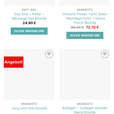
ANTI-AGE
ANGEBOTE
Gua Sha + Roller –
Immune Power +Q10 Selen
Massage-Set Biostile
+Nutrilegs Forte + Detox
Patch Biostile
24.90
€
Ursprünglicher
Aktueller
89.40
€
72.70
€
Preis
Preis
IN DEN WARENKORB
war:
ist:
IN DEN WARENKORB
89.40 €
72.70 €.
Angebot!
Add to
Add to
wishlist
wishlist
ANGEBOTE
ANGEBOTE
Kollagen – Collagen powder
Jung und vital Biostile
blend Biostile