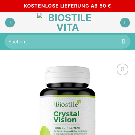
Zum
KOSTENLOSE LIEFERUNG AB 50 €
Inhalt
springen
Suchen
nach:
Add to
wishlist