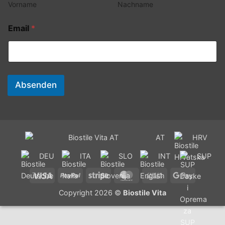
Vorname
Nachname
Email
*
Absenden
AT
HRV
DEU
ITA
SLO
INT
SUP
Visa
PayPal
Stripe
MasterCard
Cash
Google
On
Pay
Copyright 2026 ©
Biostile Vita
Delivery