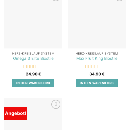
Add to
Add to
wishlist
wishlist
HERZ-KREISLAUF SYSTEM
HERZ-KREISLAUF SYSTEM
Omega 3 Elite Biostile
Max Fruit King Biostile
Bewertet
Bewertet
24.90
€
34.90
€
mit
5
von 5
mit
5
von 5
IN DEN WARENKORB
IN DEN WARENKORB
Angebot!
Add to
wishlist