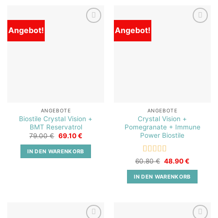
Angebot!
Angebot!
Add to
Add to
wishlist
wishlist
ANGEBOTE
ANGEBOTE
Biostile Crystal Vision +
Crystal Vision +
BMT Reservatrol
Pomegranate + Immune
Power Biostile
Ursprünglicher
Aktueller
79.00
€
69.10
€
Preis
Preis
war:
ist:
IN DEN WARENKORB
79.00 €
69.10 €.
Bewertet
Ursprünglicher
Aktueller
60.80
€
48.90
€
Preis
Preis
mit
5
von 5
war:
ist:
IN DEN WARENKORB
60.80 €
48.90 €.