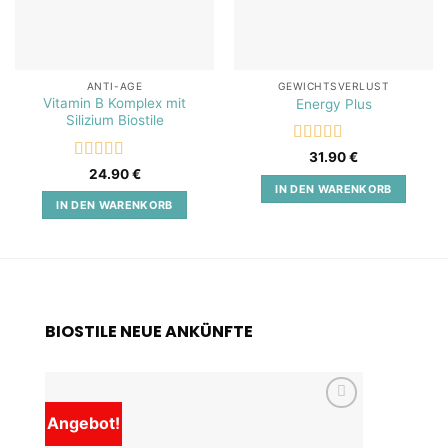
ANTI-AGE
GEWICHTSVERLUST
Vitamin B Komplex mit
Energy Plus
Silizium Biostile
Bewertet
31.90
€
mit
5
von 5
Bewertet
24.90
€
mit
5
von 5
IN DEN WARENKORB
IN DEN WARENKORB
BIOSTILE NEUE ANKÜNFTE
Angebot!
Add to
wishlist