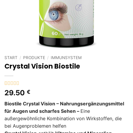
START
/
PRODUKTE
/
IMMUNSYSTEM
Crystal Vision Biostile
Bewertet
1
29.50
€
mit
5
von 5,
basierend
Biostile Crystal Vision – Nahrungsergänzungsmittel
auf
Kundenbewertung
für Augen und scharfes Sehen –
Eine
außergewöhnliche Kombination von Wirkstoffen, die
bei Augenproblemen helfen