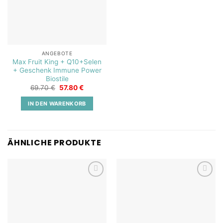
ANGEBOTE
Max Fruit King + Q10+Selen
+ Geschenk Immune Power
Biostile
Ursprünglicher
Aktueller
69.70
€
57.80
€
Preis
Preis
war:
ist:
IN DEN WARENKORB
69.70 €
57.80 €.
ÄHNLICHE PRODUKTE
Add to
Add to
wishlist
wishlist