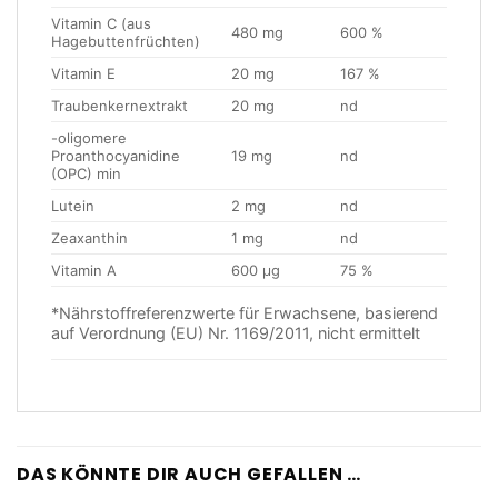
Vitamin C (aus
480 mg
600 %
Hagebuttenfrüchten)
Vitamin E
20 mg
167 %
Traubenkernextrakt
20 mg
nd
-oligomere
Proanthocyanidine
19 mg
nd
(OPC) min
Lutein
2 mg
nd
Zeaxanthin
1 mg
nd
Vitamin A
600 µg
75 %
*Nährstoffreferenzwerte für Erwachsene, basierend
auf Verordnung (EU) Nr. 1169/2011, nicht ermittelt
DAS KÖNNTE DIR AUCH GEFALLEN …