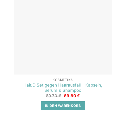
KOSMETIKA
Hair.O Set gegen Haarausfall – Kapseln,
Serum & Shampoo
Ursprünglicher
Aktueller
89.70
€
69.80
€
Preis
Preis
war:
ist:
IN DEN WARENKORB
89.70 €
69.80 €.