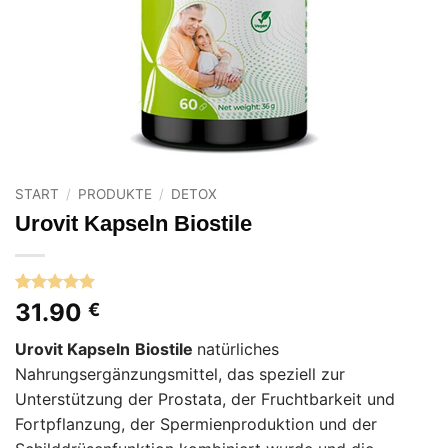
START
/
PRODUKTE
/
DETOX
Urovit Kapseln Biostile
Bewertet
1
31.90
€
mit
5
von
5, basierend
Urovit Kapseln
Biostile
natürliches
auf
Kundenbewertung
Nahrungsergänzungsmittel, das speziell zur
Unterstützung der Prostata, der Fruchtbarkeit und
Fortpflanzung, der Spermienproduktion und der