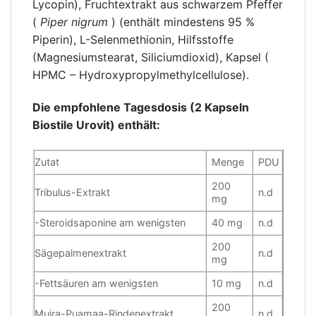
Lycopin), Fruchtextrakt aus schwarzem Pfeffer
(
Piper nigrum
) (enthält mindestens 95 %
Piperin), L-Selenmethionin, Hilfsstoffe
(Magnesiumstearat, Siliciumdioxid), Kapsel (
HPMC – Hydroxypropylmethylcellulose).
Die empfohlene Tagesdosis (2 Kapseln
Biostile Urovit) enthält:
Zutat
Menge
PDU
200
Tribulus-Extrakt
n.d
mg
-Steroidsaponine am wenigsten
40 mg
n.d
200
Sägepalmenextrakt
n.d
mg
-Fettsäuren am wenigsten
10 mg
n.d
200
Muira-Puamaa-Rindenextrakt
n.d