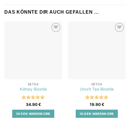
DAS KÖNNTE DIR AUCH GEFALLEN …
Add to
Add to
wishlist
wishlist
DETOX
DETOX
Kidney Biostile
Urovit Tea Biostile
Bewertet
Bewertet
34.90
€
19.90
€
mit
5
von
mit
5
von
5
5
IN DEN WARENKORB
IN DEN WARENKORB