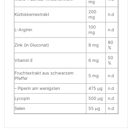
mg
200
Kürbiskernextrakt
n.d
mg
100
L-Arginin
n.d
mg
80
Zink (in Gluconat)
8 mg
%
50
Vitamin E
6 mg
%
Fruchtextrakt aus schwarzem
5 mg
n.d
Pfeffer
– Piperin am wenigsten
475 µg
n.d
Lycopin
500 µg
n.d
Selen
55 µg
n.d