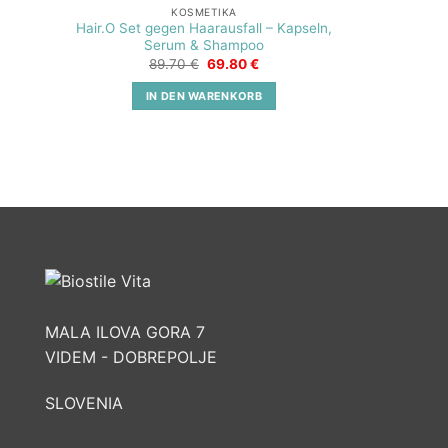
KOSMETIKA
Hair.O Set gegen Haarausfall – Kapseln,
Serum & Shampoo
Ursprünglicher
Aktueller
89.70
€
69.80
€
Preis
Preis
war:
ist:
IN DEN WARENKORB
89.70 €
69.80 €.
MALA ILOVA GORA 7
VIDEM - DOBREPOLJE
SLOVENIA