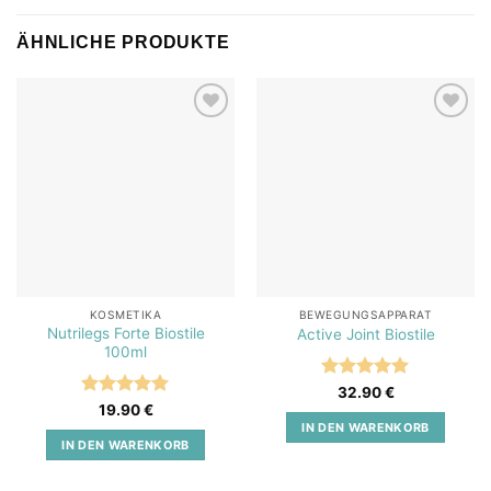
ÄHNLICHE PRODUKTE
Add to
Add to
wishlist
wishlist
KOSMETIKA
BEWEGUNGSAPPARAT
Nutrilegs Forte Biostile
Active Joint Biostile
100ml
Bewertet
32.90
€
mit
5
von
Bewertet
19.90
€
5
mit
5
von
IN DEN WARENKORB
5
IN DEN WARENKORB