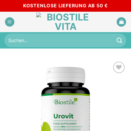
Zum
KOSTENLOSE LIEFERUNG AB 50 €
Inhalt
springen
Suchen
nach:
Add to
wishlist