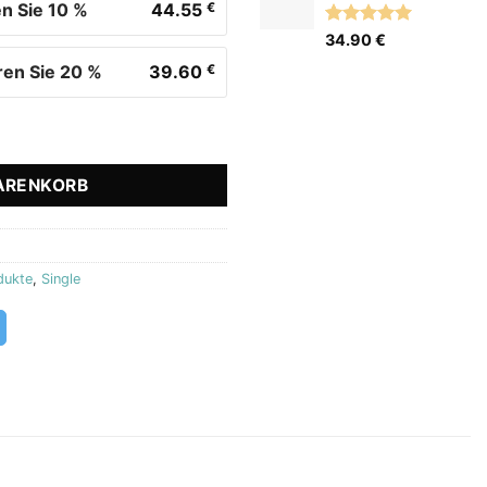
n Sie 10 %
44.55
€
auf
Kundenbewertungen
Bewertet
2
34.90
€
mit
5.00
ren Sie 20 %
39.60
€
von 5,
basierend
auf
Kundenbewertungen
ge
ARENKORB
dukte
,
Single