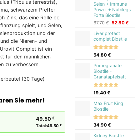
lus (Tribulus terrestris),
basierend
Selen + Immune
auf
ama, schwarzem Pfeffer
Power + Nutrilegs
Kundenbewertungen
Forte Biostile
h Zink, das eine Rolle bei
Ursprünglich
Aktue
67.70
€
52.80
€
flanzung spielt, und Selen,
Preis
Preis
rmienproduktion und der
Liver protect
war:
ist:
complet Biostile
67.70 €
52.80
 und die Nieren- und
 Urovit Complet ist ein
Bewertet
9
54.80
€
kt für den männlichen
mit
5.00
n zu verbessern.
von 5,
Pomegranate
basierend
Biostile -
auf
Granatapfelsaft
terbeutel (30 Tage)
Kundenbewertungen
Bewertet
5
19.40
€
mit
5.00
aren Sie mehr!
von 5,
Max Fruit King
basierend
Biostile
auf
Kundenbewertungen
49.50
€
Bewertet
4
34.90
€
Total:
49.50
€
mit
5.00
von 5,
Kidney Biostile
basierend