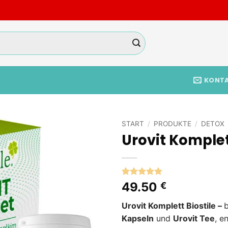
KONT
START
/
PRODUKTE
/
DETOX
Urovit Komplet
Add to
wishlist
Bewertet
6
49.50
€
mit
5
von
5, basierend
Urovit Komplett Biostile –
auf
Kundenbewertungen
Kapseln
und
Urovit Tee
, e