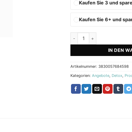
Kaufen Sie 3 und spare
Kaufen Sie 6+ und spa
Urovit Komplett Biostile Men
IN DEN W
Artikelnummer:
3830057684598
Kategorien:
Angebote
,
Detox
,
Pro