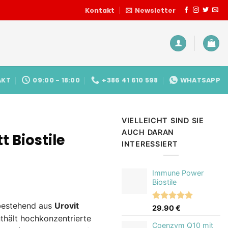
Kontakt
Newsletter
AKT
09:00 - 18:00
+386 41 610 598
WHATSAPP
VIELLEICHT SIND SIE
AUCH DARAN
t Biostile
INTERESSIERT
Immune Power
Biostile
bestehend aus
Urovit
Bewertet
3
29.90
€
mit
5.00
nthält hochkonzentrierte
von 5,
Coenzym Q10 mit