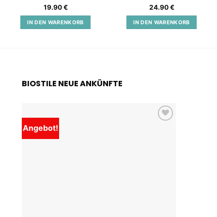
Bewertet
Bewertet
19.90
€
24.90
€
mit
5
von
mit
5
von
5
5
IN DEN WARENKORB
IN DEN WARENKORB
BIOSTILE NEUE ANKÜNFTE
Angebot!
Add to
wishlist