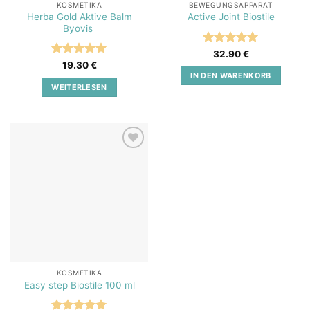
KOSMETIKA
BEWEGUNGSAPPARAT
Herba Gold Aktive Balm
Active Joint Biostile
Byovis
Bewertet
32.90
€
mit
5
von
Bewertet
19.30
€
5
mit
5
von
IN DEN WARENKORB
5
WEITERLESEN
Add to
wishlist
KOSMETIKA
Easy step Biostile 100 ml