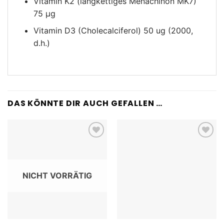
Vitamin K2 (langkettiges Menachinon MK7)
75 µg
Vitamin D3 (Cholecalciferol) 50 ug (2000,
d.h.)
DAS KÖNNTE DIR AUCH GEFALLEN …
Add to
Add to
wishlist
wishlist
NICHT VORRÄTIG