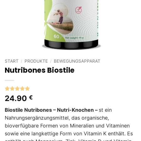
START
/
PRODUKTE
/
BEWEGUNGSAPPARAT
Nutribones Biostile
Bewertet
1
24.90
€
mit
5
von
5, basierend
Biostile Nutribones – Nutri-Knochen –
st ein
auf
Kundenbewertung
Nahrungsergänzungsmittel, das organische,
bioverfügbare Formen von Mineralien und Vitaminen
sowie eine langkettige Form von Vitamin K enthält. Es