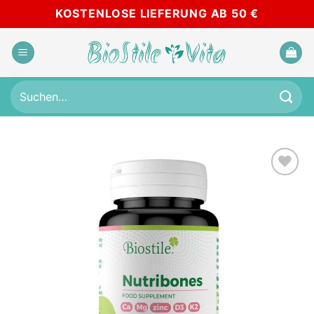
Zum
KOSTENLOSE LIEFERUNG AB 50 €
Inhalt
springen
Suchen
nach:
Add to
wishlist