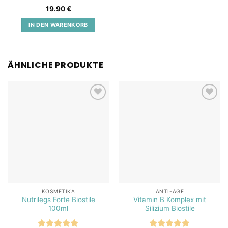
Bewertet
19.90
€
mit
5
von
5
IN DEN WARENKORB
ÄHNLICHE PRODUKTE
Add to
Add to
wishlist
wishlist
KOSMETIKA
ANTI-AGE
Nutrilegs Forte Biostile
Vitamin B Komplex mit
100ml
Silizium Biostile