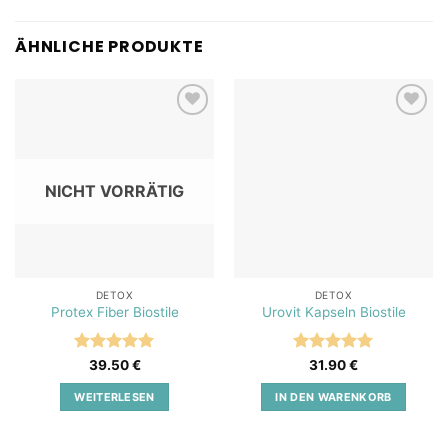
ÄHNLICHE PRODUKTE
Add to
Add to
wishlist
wishlist
NICHT VORRÄTIG
DETOX
DETOX
Protex Fiber Biostile
Urovit Kapseln Biostile
Bewertet
Bewertet
39.50
€
31.90
€
mit
5
von
mit
5
von
5
5
WEITERLESEN
IN DEN WARENKORB