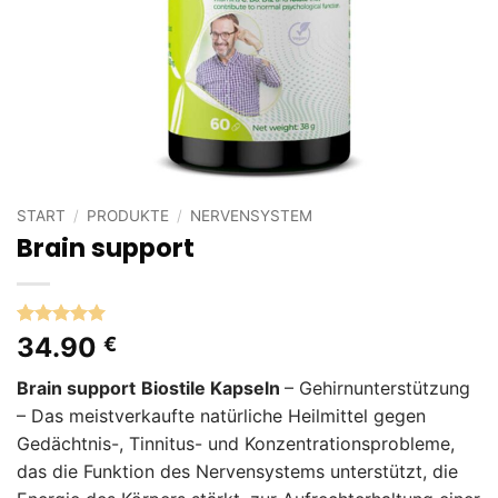
START
/
PRODUKTE
/
NERVENSYSTEM
Brain support
Bewertet
1
34.90
€
mit
5
von
5, basierend
Brain support
Biostile Kapseln
– Gehirnunterstützung
auf
Kundenbewertung
– Das meistverkaufte natürliche Heilmittel gegen
Gedächtnis-, Tinnitus- und Konzentrationsprobleme,
das die Funktion des Nervensystems unterstützt, die