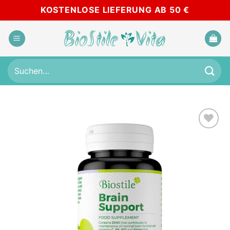
Zum
KOSTENLOSE LIEFERUNG AB 50 €
Inhalt
springen
Suchen
nach:
Add to
wishlist