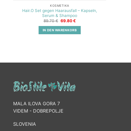
KOSMETIKA
Hair.O Set gegen Haarausfall – Kapseln,
Serum & Shampoo
Ursprünglicher
Aktueller
89.70
€
69.80
€
Preis
Preis
war:
ist:
IN DEN WARENKORB
89.70 €
69.80 €.
MALA ILOVA GORA 7
VIDEM - DOBREPOLJE
SLOVENIA