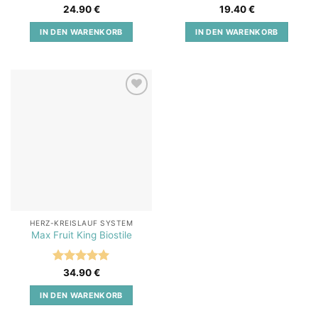
Bewertet
Bewertet
24.90
€
19.40
€
mit
5
von
mit
5
von
5
5
IN DEN WARENKORB
IN DEN WARENKORB
Add to
wishlist
HERZ-KREISLAUF SYSTEM
Max Fruit King Biostile
Bewertet
34.90
€
mit
5
von
5
IN DEN WARENKORB