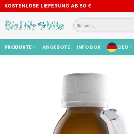
Zum
KOSTENLOSE LIEFERUNG AB 50 €
Inhalt
springen
Suchen
nach:
PRODUKTE
ANGEBOTE
INFO BOX
DEU