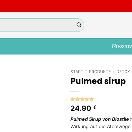
KONT
START
/
PRODUKTE
/
DETOX
Pulmed sirup
Add to
wishlist
Bewertet
1
24.90
€
mit
5
von
5, basierend
Pulmed Sirup von Biostile
auf
Kundenbewertung
Wirkung auf die Atemwege 