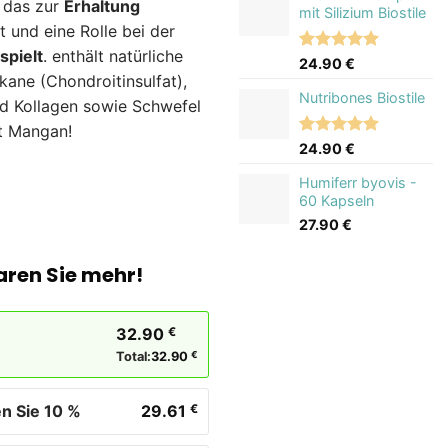
 das zur
Erhaltung
basierend
mit Silizium Biostile
auf
t und eine Rolle bei der
Kundenbewertung
spielt
. enthält natürliche
Bewertet
4
24.90
€
mit
5.00
kane (Chondroitinsulfat),
von 5,
Nutribones Biostile
nd Kollagen sowie Schwefel
basierend
auf
lt Mangan!
Kundenbewertungen
Bewertet
1
24.90
€
mit
5.00
von 5,
Humiferr byovis -
basierend
60 Kapseln
auf
27.90
€
Kundenbewertung
aren Sie mehr!
32.90
€
Total:
32.90
€
n Sie 10 %
29.61
€