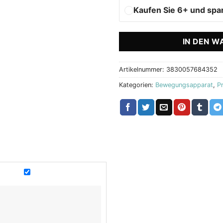
Kaufen Sie 6+ und spa
IN DEN W
Artikelnummer:
3830057684352
Kategorien:
Bewegungsapparat
,
P
lt