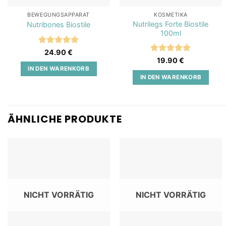
BEWEGUNGSAPPARAT
KOSMETIKA
Nutrilegs Forte Biostile
Nutribones Biostile
100ml
Bewertet
24.90
€
mit
5
von
Bewertet
19.90
€
5
mit
5
von
IN DEN WARENKORB
5
IN DEN WARENKORB
ÄHNLICHE PRODUKTE
Add to
Add to
wishlist
wishlist
NICHT VORRÄTIG
NICHT VORRÄTIG