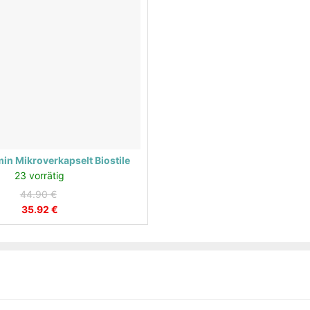
in Mikroverkapselt Biostile
23 vorrätig
Ursprünglicher
44.90
€
Aktueller
Preis
35.92
€
Preis
war:
ist:
44.90 €
35.92 €.