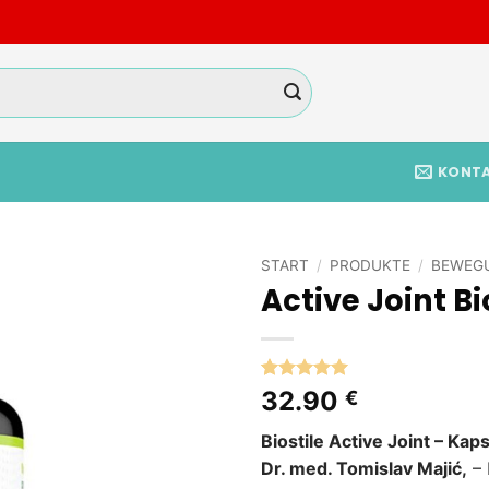
KONT
START
/
PRODUKTE
/
BEWEG
Active Joint Bi
Add to
wishlist
Bewertet
1
32.90
€
mit
5
von
5, basierend
Biostile Active Joint – Ka
auf
Kundenbewertung
Dr. med. Tomislav Majić,
– 