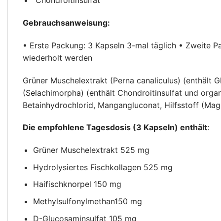
Chondroitinsulfat
Gebrauchsanweisung:
• Erste Packung: 3 Kapseln 3-mal täglich • Zweite Pa
wiederholt werden
Grüner Muschelextrakt (Perna canaliculus) (enthält G
(Selachimorpha) (enthält Chondroitinsulfat und organ
Betainhydrochlorid, Mangangluconat, Hilfsstoff (Magn
Die empfohlene Tagesdosis (3 Kapseln) enthält
:
Grüner Muschelextrakt 525 mg
Hydrolysiertes Fischkollagen 525 mg
Haifischknorpel 150 mg
Methylsulfonylmethan150 mg
D-Glucosaminsulfat 105 mg