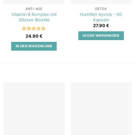
ANTI-AGE
DETOX
Vitamin B Komplex mit
Humiferr byovis – 60
Silizium Biostile
Kapseln
27.90
€
Bewertet
IN DEN WARENKORB
24.90
€
mit
5
von
5
IN DEN WARENKORB
Add to
Add to
wishlist
wishlist