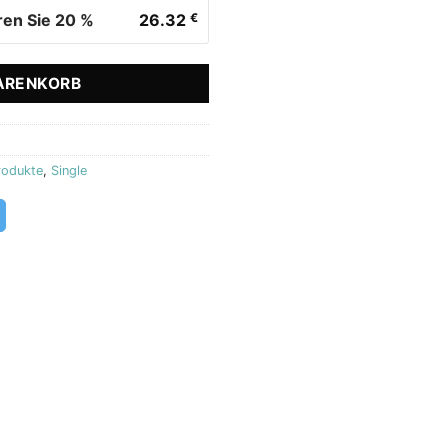
ren Sie 20 %
26.32
€
ARENKORB
rodukte
,
Single