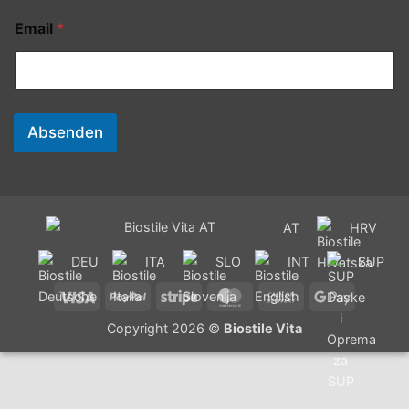
Email
*
Absenden
AT
HRV
DEU
ITA
SLO
INT
SUP
Visa
PayPal
Stripe
MasterCard
Cash
Google
On
Pay
Copyright 2026 ©
Biostile Vita
Delivery