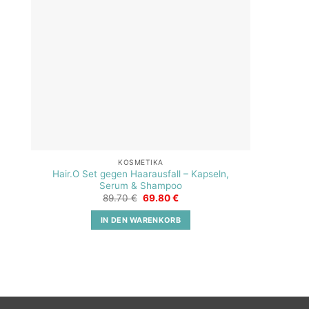
KOSMETIKA
Hair.O Set gegen Haarausfall – Kapseln,
Serum & Shampoo
Ursprünglicher
Aktueller
89.70
€
69.80
€
Preis
Preis
war:
ist:
IN DEN WARENKORB
89.70 €
69.80 €.