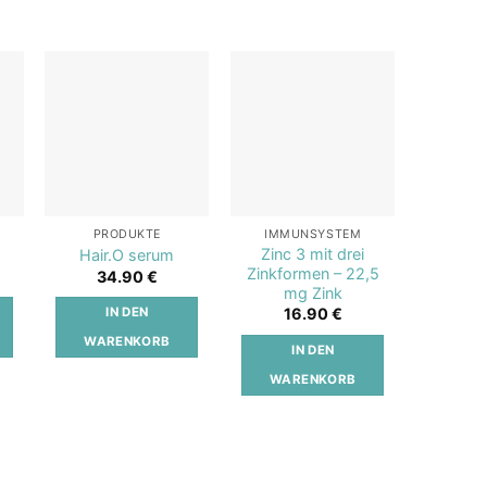
o
Add to
Add to
st
wishlist
wishlist
PRODUKTE
IMMUNSYSTEM
PR
Zinc 3 mit drei
o
Hair.O serum
Hair.
Zinkformen – 22,5
34.90
€
3
mg Zink
16.90
€
IN DEN
I
WARENKORB
WAR
IN DEN
WARENKORB