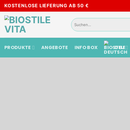
Zum
KOSTENLOSE LIEFERUNG AB 50 €
Inhalt
springen
Suchen
nach:
PRODUKTE
ANGEBOTE
INFO BOX
DEU