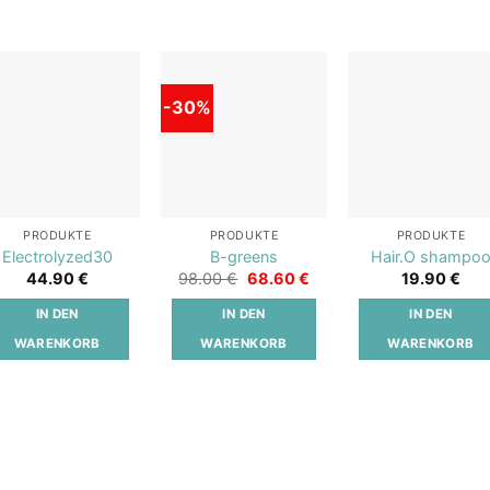
-30%
Add to
Add to
Add t
wishlist
wishlist
wishli
PRODUKTE
PRODUKTE
PRODUKTE
Electrolyzed30
B-greens
Hair.O shampo
Ursprünglicher
Aktueller
44.90
€
98.00
€
68.60
€
19.90
€
Preis
Preis
war:
ist:
IN DEN
IN DEN
IN DEN
98.00 €
68.60 €.
WARENKORB
WARENKORB
WARENKORB