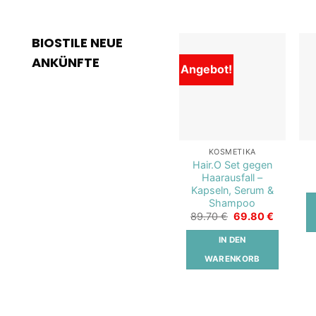
BIOSTILE NEUE
ANKÜNFTE
Angebot!
Add to
wishlist
KOSMETIKA
Hair.O Set gegen
Haarausfall –
Kapseln, Serum &
Shampoo
Ursprünglicher
Aktueller
89.70
€
69.80
€
Preis
Preis
war:
ist:
IN DEN
89.70 €
69.80 €.
WARENKORB