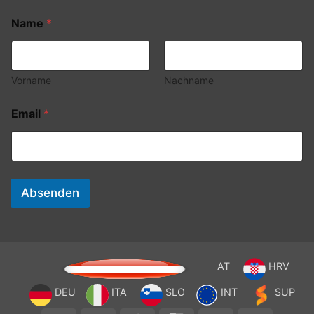
Name
*
Vorname
Nachname
Email
*
Absenden
AT
HRV
DEU
ITA
SLO
INT
SUP