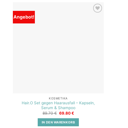
Angebot!
Add to
wishlist
KOSMETIKA
Hair.O Set gegen Haarausfall – Kapseln,
Serum & Shampoo
Ursprünglicher
Aktueller
89.70
€
69.80
€
Preis
Preis
war:
ist:
IN DEN WARENKORB
89.70 €
69.80 €.