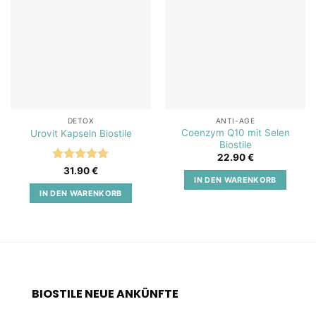
Add to
Add to
wishlist
wishlist
DETOX
ANTI-AGE
Coenzym Q10 mit Selen
Urovit Kapseln Biostile
Biostile
22.90
€
Bewertet
31.90
€
IN DEN WARENKORB
mit
5
von
5
IN DEN WARENKORB
BIOSTILE NEUE ANKÜNFTE