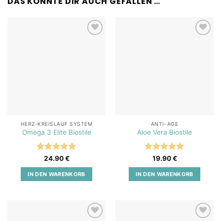
DAS KÖNNTE DIR AUCH GEFALLEN …
Add to
Add to
wishlist
wishlist
HERZ-KREISLAUF SYSTEM
ANTI-AGE
Omega 3 Elite Biostile
Aloe Vera Biostile
Bewertet
Bewertet
24.90
€
19.90
€
mit
5
von
mit
5
von
5
5
IN DEN WARENKORB
IN DEN WARENKORB