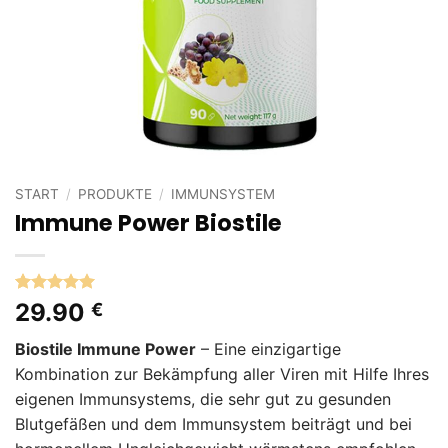
START
/
PRODUKTE
/
IMMUNSYSTEM
Immune Power Biostile
Bewertet
3
29.90
€
mit
5
von
5, basierend
Biostile Immune Power
– Eine einzigartige
auf
Kundenbewertungen
Kombination zur Bekämpfung aller Viren mit Hilfe Ihres
eigenen Immunsystems, die sehr gut zu gesunden
Blutgefäßen und dem Immunsystem beiträgt und bei