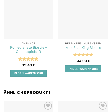
Add to
Add to
wishlist
wishlist
ANTI-AGE
HERZ-KREISLAUF SYSTEM
Pomegranate Biostile –
Max Fruit King Biostile
Granatapfelsaft
Bewertet
34.90
€
mit
5
von
Bewertet
19.40
€
5
mit
5
von
IN DEN WARENKORB
5
IN DEN WARENKORB
ÄHNLICHE PRODUKTE