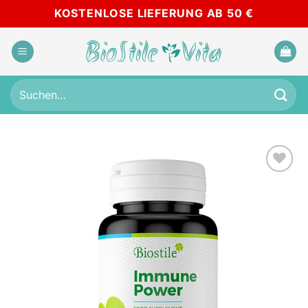
Zum
KOSTENLOSE LIEFERUNG AB 50 €
Inhalt
springen
Suchen
nach:
Add to
wishlist