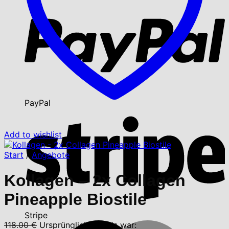
PayPal
Add to wishlist
Start
/
Angebote
Kollagen – 2x Collagen
Pineapple Biostile
Stripe
118.00
€
Ursprünglicher Preis war: