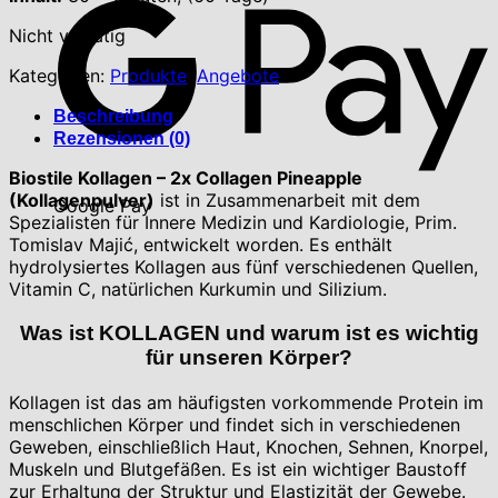
Nicht vorrätig
Kategorien:
Produkte
,
Angebote
Beschreibung
Rezensionen (0)
Biostile Kollagen – 2x Collagen Pineapple
(Kollagenpulver)
ist in Zusammenarbeit mit dem
Google Pay
Spezialisten für Innere Medizin und Kardiologie, Prim.
Tomislav Majić, entwickelt worden. Es enthält
hydrolysiertes Kollagen aus fünf verschiedenen Quellen,
Vitamin C, natürlichen Kurkumin und Silizium.
Was ist KOLLAGEN und warum ist es wichtig
für unseren Körper?
Kollagen ist das am häufigsten vorkommende Protein im
menschlichen Körper und findet sich in verschiedenen
Geweben, einschließlich Haut, Knochen, Sehnen, Knorpel,
Muskeln und Blutgefäßen. Es ist ein wichtiger Baustoff
zur Erhaltung der Struktur und Elastizität der Gewebe.