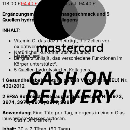
118.00 €
94.40
€
Aktueller Preis ist: 94.40 €.
Ergänzungsmittel mit Ananasgeschmack und 5
Quellen hydrolysierten Kollagens
INHALT:
Vitamin C, das dazu beiträgt, die Zellen vor
oxidativem Stress zu schützen¹.
Natürlicher Kurkumin aus Kurkuma.
MasterCard
Bergharz Shilajit, das verschiedene Funktionen im
Körper unterstützt².
5 Quellen hydrolysierten Kollagens.
1 Gesundheitsbehauptung gemäß Verordnung (EU) Nr.
432/2012
2 EFSA Botanische Behauptung ausgesetzt Nr. 3973,
3974, 3975, 3976, 3977, 3980
Anwendung:
Eine Tüte pro Tag, morgens in einem Glas
lauwarmem Wasser auflösen.
Cash On Delivery
Inhalt:
30 x 2 Tüten, (60 Tage)