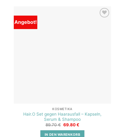
Angebot!
Add to
wishlist
KOSMETIKA
Hair.O Set gegen Haarausfall – Kapseln,
Serum & Shampoo
Ursprünglicher
Aktueller
89.70
€
69.80
€
Preis
Preis
war:
ist:
IN DEN WARENKORB
89.70 €
69.80 €.