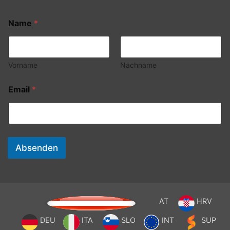
Name
*
Vorname
Nachname
Email
*
Absenden
AT
HRV
DEU
ITA
SLO
INT
SUP