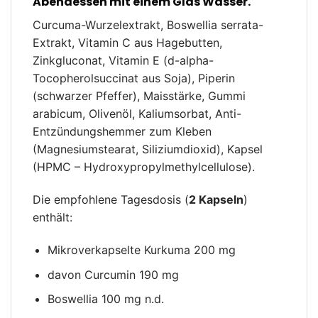
Abendessen mit einem Glas Wasser.
Curcuma-Wurzelextrakt, Boswellia serrata-
Extrakt, Vitamin C aus Hagebutten,
Zinkgluconat, Vitamin E (d-alpha-
Tocopherolsuccinat aus Soja), Piperin
(schwarzer Pfeffer), Maisstärke, Gummi
arabicum, Olivenöl, Kaliumsorbat, Anti-
Entzündungshemmer zum Kleben
(Magnesiumstearat, Siliziumdioxid), Kapsel
(HPMC – Hydroxypropylmethylcellulose).
Die empfohlene Tagesdosis (
2 Kapseln
)
enthält:
Mikroverkapselte Kurkuma 200 mg
davon Curcumin 190 mg
Boswellia 100 mg n.d.