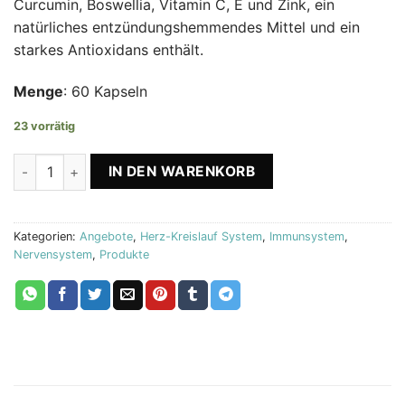
Curcumin, Boswellia, Vitamin C, E und Zink, ein
natürliches entzündungshemmendes Mittel und ein
starkes Antioxidans enthält.
Menge
: 60 Kapseln
23 vorrätig
Curcumin - Kurkumin Mikroverkapselt x2 Biostile Menge
IN DEN WARENKORB
Kategorien:
Angebote
,
Herz-Kreislauf System
,
Immunsystem
,
Nervensystem
,
Produkte