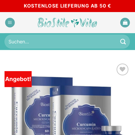
Zum
KOSTENLOSE LIEFERUNG AB 50 €
Inhalt
springen
Suchen
nach:
Angebot!
Add to
wishlist