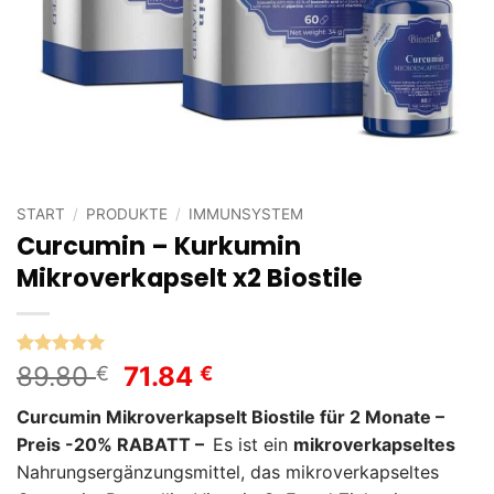
START
/
PRODUKTE
/
IMMUNSYSTEM
Curcumin – Kurkumin
Mikroverkapselt x2 Biostile
Bewertet
1
Ursprünglicher
Aktueller
89.80
71.84
€
€
mit
5
von
Preis
Preis
5, basierend
Curcumin Mikroverkapselt Biostile für 2 Monate –
auf
war:
ist:
Kundenbewertung
Preis -20% RABATT –
Es ist ein
mikroverkapseltes
89.80 €
71.84 €.
Nahrungsergänzungsmittel, das mikroverkapseltes