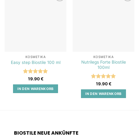
Add to
Add to
wishlist
wishlist
KOSMETIKA
KOSMETIKA
Nutrilegs Forte Biostile
Easy step Biostile 100 ml
100ml
Bewertet
19.90
€
mit
5
von
Bewertet
19.90
€
5
mit
5
von
IN DEN WARENKORB
5
IN DEN WARENKORB
BIOSTILE NEUE ANKÜNFTE