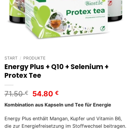
START
/
PRODUKTE
Energy Plus + Q10 + Selenium +
Protex Tee
Ursprünglicher
Aktueller
71.50
54.80
€
€
Preis
Preis
Kombination aus Kapseln und Tee für Energie
war:
ist:
71.50 €
54.80 €.
Energy Plus enthält Mangan, Kupfer und Vitamin B6,
die zur Energiefreisetzung im Stoffwechsel beitragen.