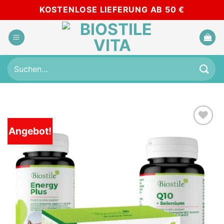
Zum
KOSTENLOSE LIEFERUNG AB 50 €
Inhalt
springen
Suchen
nach:
Angebot!
Add to
wishlist