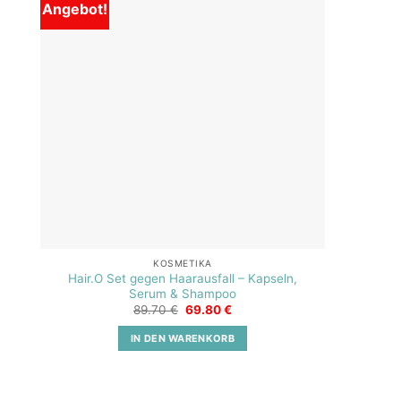
Angebot!
Add to
wishlist
KOSMETIKA
Hair.O Set gegen Haarausfall – Kapseln,
Serum & Shampoo
Ursprünglicher
Aktueller
89.70
€
69.80
€
Preis
Preis
war:
ist:
IN DEN WARENKORB
89.70 €
69.80 €.