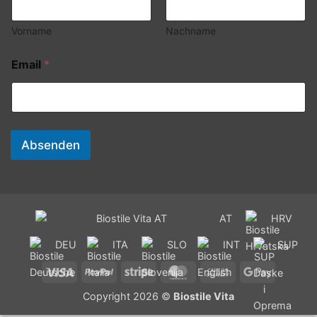
Vorname
Nachname
Email
*
Absenden
AT
HRV
DEU
ITA
SLO
INT
SUP
Visa
PayPal
Stripe
MasterCard
Cash
Google
On
Pay
Copyright 2026 ©
Biostile Vita
Delivery