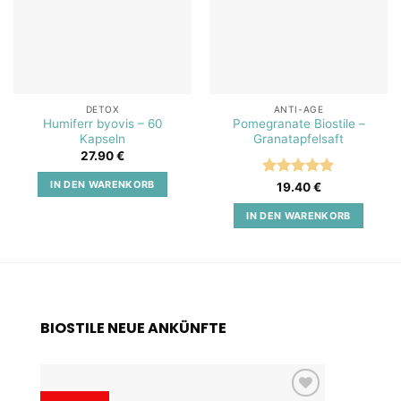
DETOX
ANTI-AGE
Humiferr byovis – 60
Pomegranate Biostile –
Kapseln
Granatapfelsaft
27.90
€
IN DEN WARENKORB
Bewertet
19.40
€
mit
5
von
5
IN DEN WARENKORB
BIOSTILE NEUE ANKÜNFTE