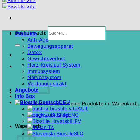
Suchen nach:
Produkte
Anti-Age
Bewegungsapparat
Detox
Gewichtsverlust
Herz-Kreislauf System
Immunsystem
Nervensystem
Verdauungstrakt
Angebote
Info Box
DEU
Es befinden sich keine Produkte im Warenkorb.
AUT
Zurück zum Shop
ENG
HRV
Warenkorb
ITA
SLO