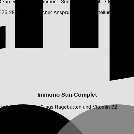
D3 in einer Kapsel. Immuno Sun Pulver enthält 3 Magnesium
4575 2EFSA Botanischer Anspruch auf Rückstellung Nr. 205
Immuno Sun Complet
türlichem Vitamin C aus Hagebutten und Vitamin B2
und Folsäure enthält.