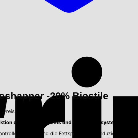
shapper -20% Biostile
r Preis ist: 63.20 €.
unktion des Immunsystems und des Nervensystems sowie z
ntrolle beiträgt¹ und die Fettspeicherung reduziert². Micr