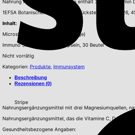
Nahrung reduziert³. Immuno Sun enthält 3800 IE Vitamin 
1EFSA Botanischer Anspruch auf Rückstellung Nr. 4526, 
Inhalt:
Microshapper: 30 Kapseln (30 Tage)
Immuno Sun Complet: 30 Kapseln, 30 Beutel
Nicht vorrätig
Kategorien:
Produkte
,
Immunsystem
Beschreibung
Rezensionen (0)
Stripe
Nahrungsergänzungsmittel mit drei Magnesiumquellen, na
Nahrungsergänzungsmittel, das die Vitamine C, D, B6, B12 
Gesundheitsbezogene Angaben: