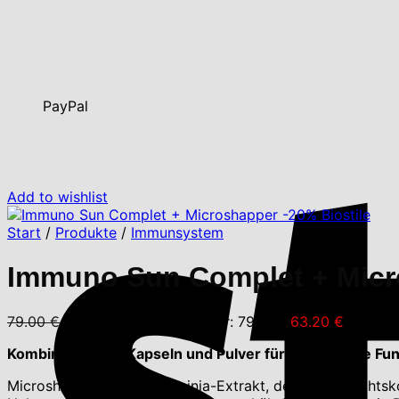
PayPal
Add to wishlist
Start
/
Produkte
/
Immunsystem
Immuno Sun Complet + Micro
79.00
€
Ursprünglicher Preis war: 79.00 €
63.20
€
Aktuelle
Kombination aus Kapseln und Pulver für die normale F
Microshapper enthält Garcinia-Extrakt, der zur Gewichtsko