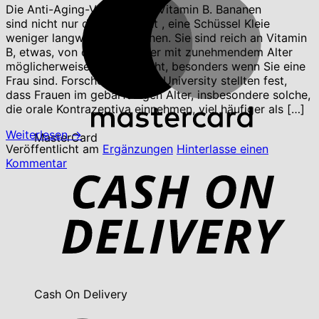
Die Anti-Aging-Vorteile von Vitamin B. Bananen
sind nicht nur dafür gedacht , eine Schüssel Kleie
weniger langweilig zu machen. Sie sind reich an Vitamin
B, etwas, von dem Ihr Körper mit zunehmendem Alter
möglicherweise mehr braucht, besonders wenn Sie eine
Frau sind. Forscher der Tufts University stellten fest,
dass Frauen im gebärfähigen Alter, insbesondere solche,
die orale Kontrazeptiva einnehmen, viel häufiger als […]
Weiterlesen
→
MasterCard
Veröffentlicht am
Ergänzungen
Hinterlasse einen
Kommentar
Cash On Delivery