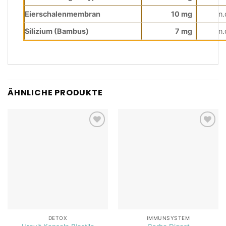
Eierschalenmembran
10 mg
n.
Silizium (Bambus)
7 mg
n.
ÄHNLICHE PRODUKTE
Add to
Add to
wishlist
wishlist
DETOX
IMMUNSYSTEM