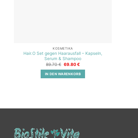
KOSMETIKA
Hair.O Set gegen Haarausfall – Kapseln,
Serum & Shampoo
Ursprünglicher
Aktueller
89.70
€
69.80
€
Preis
Preis
war:
ist:
IN DEN WARENKORB
89.70 €
69.80 €.