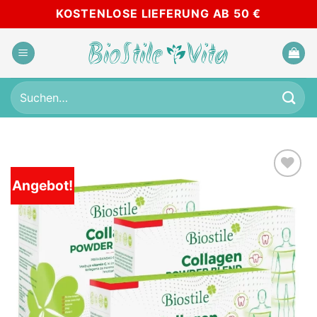
Zum
KOSTENLOSE LIEFERUNG AB 50 €
Inhalt
springen
Suchen
nach:
Angebot!
Add to
wishlist