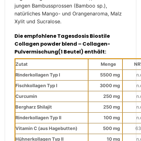
jungen Bambussprossen (Bamboo sp.),
natürliches Mango- und Orangenaroma, Malz
Xylit und Sucralose.
Die empfohlene Tagesdosis Biostile
Collagen powder blend – Collagen-
Pulvermischung(1 Beutel) enthält:
Zutat
Menge
NR
Rinderkollagen Typ I
5500 mg
n.
Fischkollagen Typ I
3000 mg
n.
Curcumin
250 mg
n.
Bergharz Shilajit
250 mg
n.
Rinderkollagen Typ II
100 mg
n.
Vitamin C (aus Hagebutten)
500 mg
6
Hühnerkollagen Typ II
10 mg
n.