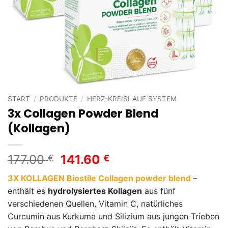
START
/
PRODUKTE
/
HERZ-KREISLAUF SYSTEM
3x Collagen Powder Blend
(Kollagen)
Ursprünglicher
Aktueller
177.00
141.60
€
€
Preis
Preis
3X KOLLAGEN Biostile Collagen powder blend
–
war:
ist:
enthält es
hydrolysiertes Kollagen
aus fünf
177.00 €
141.60 €.
verschiedenen Quellen, Vitamin C, natürliches
Curcumin aus Kurkuma und Silizium aus jungen Trieben