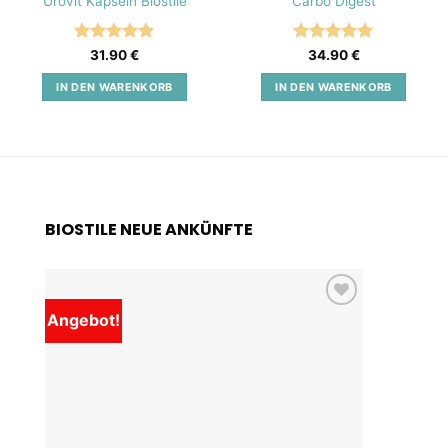
Urovit Kapseln Biostile
Carbo Digest
Bewertet
Bewertet
31.90
€
34.90
€
mit
5
von
mit
5
von
5
5
IN DEN WARENKORB
IN DEN WARENKORB
BIOSTILE NEUE ANKÜNFTE
Angebot!
Add to
wishlist