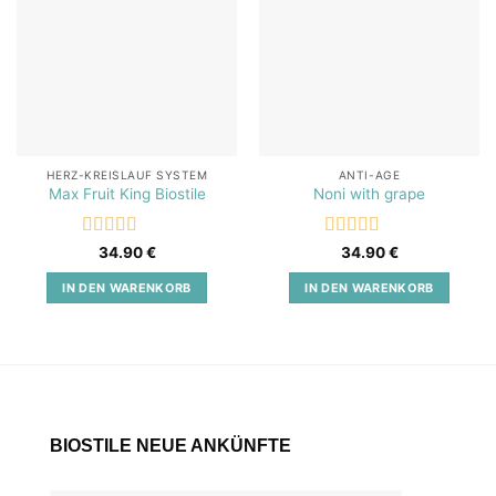
wishlist
wishlist
HERZ-KREISLAUF SYSTEM
ANTI-AGE
Max Fruit King Biostile
Noni with grape
Bewertet
Bewertet
34.90
€
34.90
€
mit
5
von 5
mit
5
von 5
IN DEN WARENKORB
IN DEN WARENKORB
BIOSTILE NEUE ANKÜNFTE