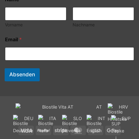
Vorname
Nachname
Email
*
Absenden
AT
HRV
DEU
ITA
SLO
INT
SUP
Visa
PayPal
Stripe
MasterCard
Cash
Google
On
Pay