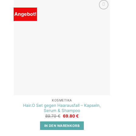
Angebot!
Add to
wishlist
KOSMETIKA
Hair.O Set gegen Haarausfall – Kapseln,
Serum & Shampoo
Ursprünglicher
Aktueller
89.70
€
69.80
€
Preis
Preis
war:
ist:
IN DEN WARENKORB
89.70 €
69.80 €.