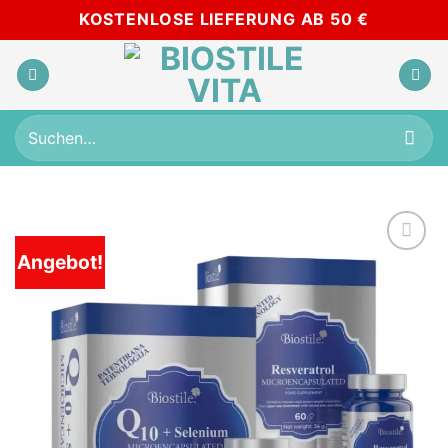
Zum
KOSTENLOSE LIEFERUNG AB 50 €
Inhalt
springen
Suchen
nach:
Angebot!
Add to
wishlist