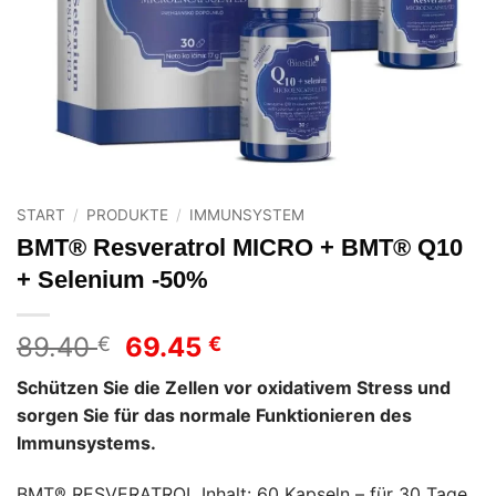
START
/
PRODUKTE
/
IMMUNSYSTEM
BMT® Resveratrol MICRO + BMT® Q10
+ Selenium -50%
Ursprünglicher
Aktueller
89.40
69.45
€
€
Preis
Preis
Schützen Sie die Zellen vor oxidativem Stress und
war:
ist:
sorgen Sie für das normale Funktionieren des
89.40 €
69.45 €.
Immunsystems.
BMT® RESVERATROL Inhalt: 60 Kapseln – für 30 Tage