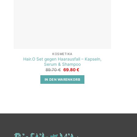
KOSMETIKA
Hair.O Set gegen Haarausfall – Kapseln,
Serum & Shampoo
Ursprünglicher
Aktueller
89.70
€
69.80
€
Preis
Preis
war:
ist:
IN DEN WARENKORB
89.70 €
69.80 €.