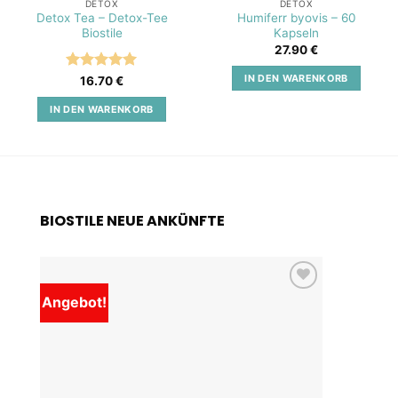
DETOX
DETOX
Detox Tea – Detox-Tee
Humiferr byovis – 60
Biostile
Kapseln
27.90
€
IN DEN WARENKORB
Bewertet
16.70
€
mit
5
von
5
IN DEN WARENKORB
BIOSTILE NEUE ANKÜNFTE
Angebot!
Add to
wishlist