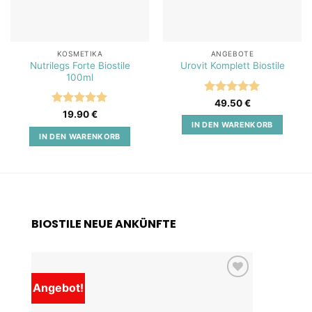
KOSMETIKA
ANGEBOTE
Nutrilegs Forte Biostile
Urovit Komplett Biostile
100ml
Bewertet
49.50
€
mit
5
von
Bewertet
19.90
€
5
mit
5
von
IN DEN WARENKORB
5
IN DEN WARENKORB
BIOSTILE NEUE ANKÜNFTE
Angebot!
Add to
wishlist