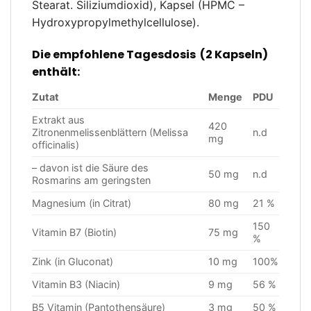
Stearat. Siliziumdioxid), Kapsel (HPMC –
Hydroxypropylmethylcellulose).
Die empfohlene Tagesdosis
(2 Kapseln)
enthält:
Zutat
Menge
PDU
Extrakt aus
420
Zitronenmelissenblättern (Melissa
n.d
mg
officinalis)
– davon ist die Säure des
50 mg
n.d
Rosmarins am geringsten
Magnesium (in Citrat)
80 mg
21 %
150
Vitamin B7 (Biotin)
75 mg
%
Zink (in Gluconat)
10 mg
100%
Vitamin B3 (Niacin)
9 mg
56 %
B5 Vitamin (Pantothensäure)
3 mg
50 %