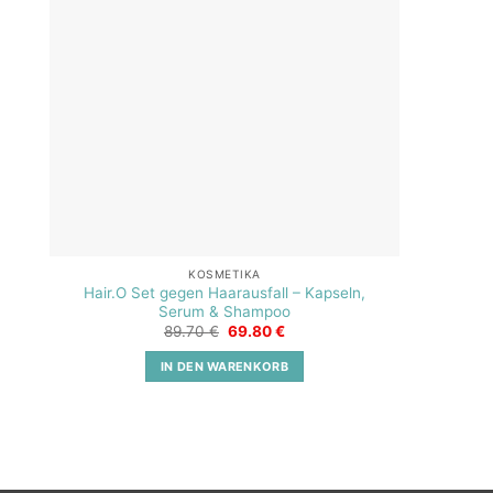
KOSMETIKA
Hair.O Set gegen Haarausfall – Kapseln,
Serum & Shampoo
Ursprünglicher
Aktueller
89.70
€
69.80
€
Preis
Preis
war:
ist:
IN DEN WARENKORB
89.70 €
69.80 €.