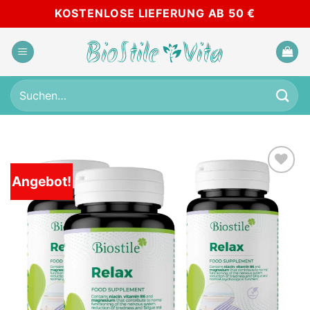
Zum
KOSTENLOSE LIEFERUNG AB 50 €
Inhalt
springen
Suchen
nach:
Angebot!
Add to
wishlist