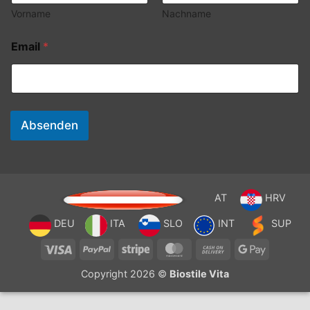
Vorname
Nachname
Email
*
Absenden
AT
HRV
DEU
ITA
SLO
INT
SUP
Visa
PayPal
Stripe
MasterCard
Cash
Google
On
Pay
Copyright 2026 ©
Biostile Vita
Delivery