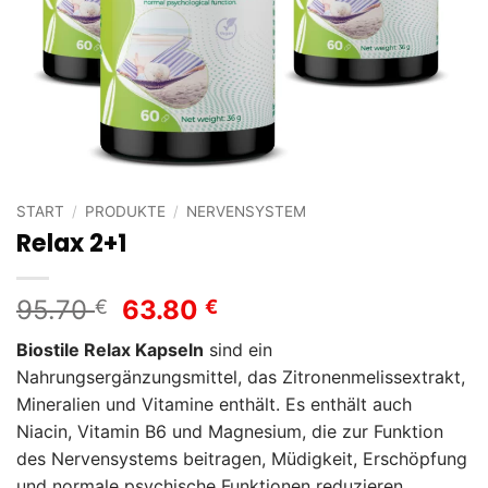
START
/
PRODUKTE
/
NERVENSYSTEM
Relax 2+1
Ursprünglicher
Aktueller
95.70
63.80
€
€
Preis
Preis
Biostile Relax Kapseln
sind ein
war:
ist:
Nahrungsergänzungsmittel, das Zitronenmelissextrakt,
95.70 €
63.80 €.
Mineralien und Vitamine enthält. Es enthält auch
Niacin, Vitamin B6 und Magnesium, die zur Funktion
des Nervensystems beitragen, Müdigkeit, Erschöpfung
und normale psychische Funktionen reduzieren,