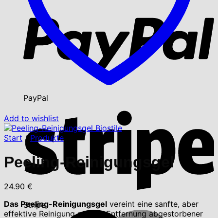
PayPal
Add to wishlist
Start
/
Produkte
Peeling-Reinigungsgel
24.90
€
Das Peeling-Reinigungsgel
vereint eine sanfte, aber
Stripe
effektive Reinigung mit der Entfernung abgestorbener