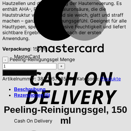
Hautzellen und der Förderung der Hauterneuerung. Es
enthält AHA-, PHA- und Hyaluronsäure, die die
Hautstruktur verbessern und sie weich, glatt und straff
machen – ganz ohne Spannungsgefühl. Geeignet für alle
Hauttypen, spendet es intensive Feuchtigkeit und liefert
sichtbare Ergebnisse bereits nach der ersten
Anwendung.
Verpackung
: 150 ml.
MasterCard
Peeling-Reinigungsgel Menge
In den Warenkorb
Artikelnummer:
3830057685458
Kategorie:
Produkte
Beschreibung
Rezensionen (0)
Peeling-Reinigungsgel, 150
ml
Cash On Delivery