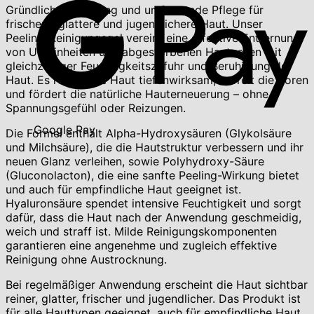
Gründliche Reinigung und umfassende Pflege für
frischere, glattere und jugendlichere Haut. Unser
Peeling-Reinigungsgel vereint eine effektive Entfernung
von Unreinheiten und abgestorbenen Hautzellen mit
gleichzeitiger Feuchtigkeitszufuhr und Beruhigung der
Haut. Es reinigt die Haut tiefenwirksam, befreit die Poren
und fördert die natürliche Hauterneuerung – ohne
Spannungsgefühl oder Reizungen.
Google Pay
Die Formel enthält Alpha-Hydroxysäuren (Glykolsäure
und Milchsäure), die die Hautstruktur verbessern und ihr
neuen Glanz verleihen, sowie Polyhydroxy-Säure
(Gluconolacton), die eine sanfte Peeling-Wirkung bietet
und auch für empfindliche Haut geeignet ist.
Hyaluronsäure spendet intensive Feuchtigkeit und sorgt
dafür, dass die Haut nach der Anwendung geschmeidig,
weich und straff ist. Milde Reinigungskomponenten
garantieren eine angenehme und zugleich effektive
Reinigung ohne Austrocknung.
Bei regelmäßiger Anwendung erscheint die Haut sichtbar
reiner, glatter, frischer und jugendlicher. Das Produkt ist
für alle Hauttypen geeignet, auch für empfindliche Haut.