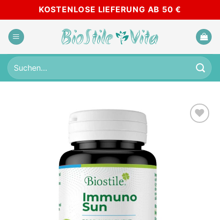
Zum
KOSTENLOSE LIEFERUNG AB 50 €
Inhalt
springen
Suchen
nach:
Add to
wishlist