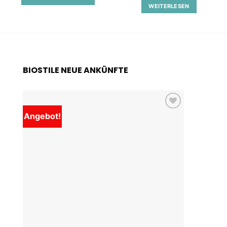
5
WEITERLESEN
BIOSTILE NEUE ANKÜNFTE
Angebot!
Add to
wishlist