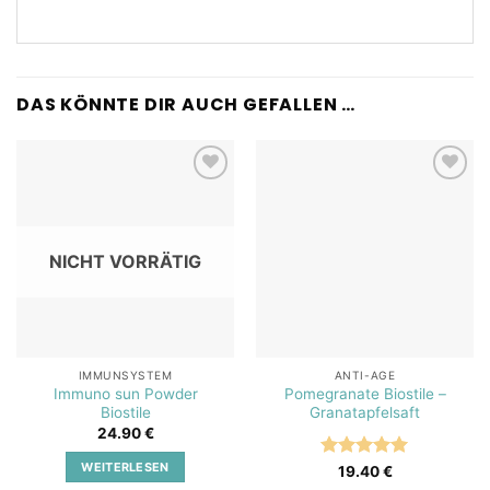
DAS KÖNNTE DIR AUCH GEFALLEN …
Add to
Add to
wishlist
wishlist
NICHT VORRÄTIG
IMMUNSYSTEM
ANTI-AGE
Immuno sun Powder
Pomegranate Biostile –
Biostile
Granatapfelsaft
24.90
€
WEITERLESEN
Bewertet
19.40
€
mit
5
von