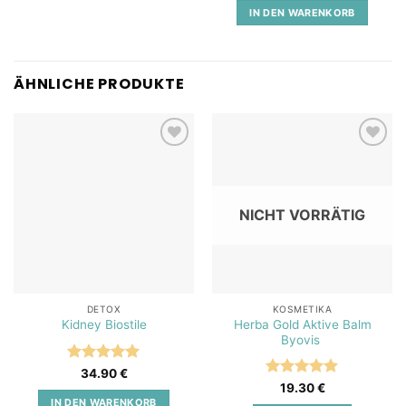
5
IN DEN WARENKORB
ÄHNLICHE PRODUKTE
Add to
Add to
wishlist
wishlist
NICHT VORRÄTIG
DETOX
KOSMETIKA
Herba Gold Aktive Balm
Kidney Biostile
Byovis
Bewertet
34.90
€
mit
5
von
Bewertet
19.30
€
5
mit
5
von
IN DEN WARENKORB