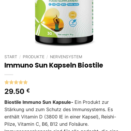
START
/
PRODUKTE
/
NERVENSYSTEM
Immuno Sun Kapseln Biostile
Bewertet
3
29.50
€
mit
5
von
5, basierend
Biostile Immuno Sun
Kapsule-
Ein Produkt zur
auf
Kundenbewertungen
Stärkung und zum Schutz des Immunsystems. Es
enthält Vitamin D (3800 IE in einer Kapsel), Reishi-
Pilze, Vitamin C, B6, B12 und Folsäure.