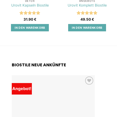
DETOX
ANGEBOTE
Urovit Kapseln Biostile
Urovit Komplett Biostile
Bewertet
Bewertet
31.90
€
49.50
€
mit
5
von
mit
5
von
5
5
IN DEN WARENKORB
IN DEN WARENKORB
BIOSTILE NEUE ANKÜNFTE
Angebot!
Add to
wishlist