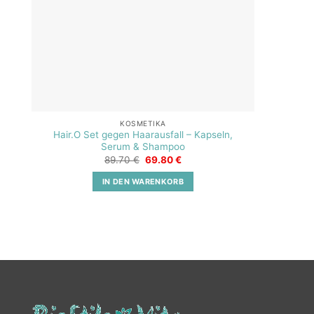
KOSMETIKA
Hair.O Set gegen Haarausfall – Kapseln,
Serum & Shampoo
Ursprünglicher
Aktueller
89.70
€
69.80
€
Preis
Preis
war:
ist:
IN DEN WARENKORB
89.70 €
69.80 €.