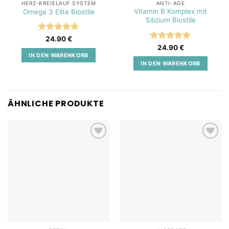
HERZ-KREISLAUF SYSTEM
ANTI-AGE
Vitamin B Komplex mit
Omega 3 Elite Biostile
Silizium Biostile
Bewertet
24.90
€
mit
5
von
Bewertet
24.90
€
5
mit
5
von
IN DEN WARENKORB
5
IN DEN WARENKORB
ÄHNLICHE PRODUKTE
Add to
Add to
wishlist
wishlist