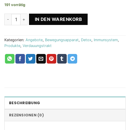
191 vorrätig
Protex Kapseln + Pomegranate + Protex Tee Biostile Menge
IN DEN WARENKORB
Kategorien:
Angebote
,
Bewegungsapparat
,
Detox
,
Immunsystem
,
Produkte
,
Verdauungstrakt
BESCHREIBUNG
REZENSIONEN (0)