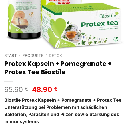
START
/
PRODUKTE
/
DETOX
Protex Kapseln + Pomegranate +
Protex Tee Biostile
Ursprünglicher
Aktueller
65.60
48.90
€
€
Preis
Preis
Biostile Protex Kapseln + Pomegranate + Protex Tee
war:
ist:
Unterstützung bei Problemen mit schädlichen
65.60 €
48.90 €.
Bakterien, Parasiten und Pilzen sowie Stärkung des
Immunsystems